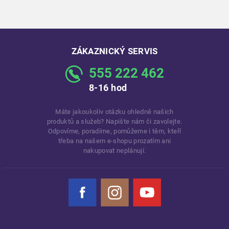
ZÁKAZNICKÝ SERVIS
555 222 462
8-16 hod
Máte jakoukoliv otázku ohledně našich
produktů a služeb? Napište nám či zavolejte.
Odpovíme, poradíme, pomůžeme i těm, kteří
třeba na našem e-shopu prozatím ani
nakupovat neplánují.
Facebook
Instagram
YouTube