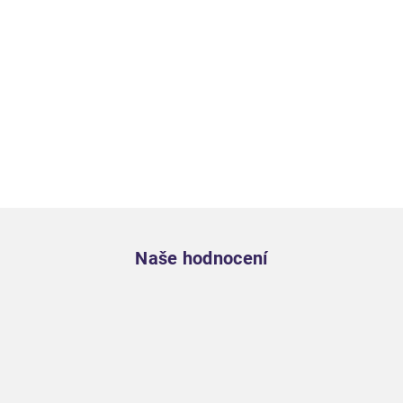
Zápatí
Naše hodnocení