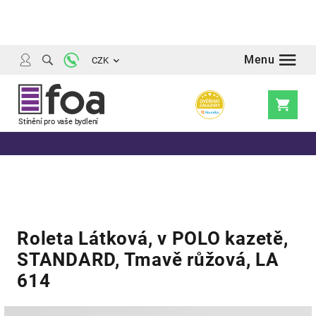
Přejít
na
obsah
CZK
Nákupní
košík
Roleta Látková, v POLO kazetě,
STANDARD, Tmavě růžová, LA
614