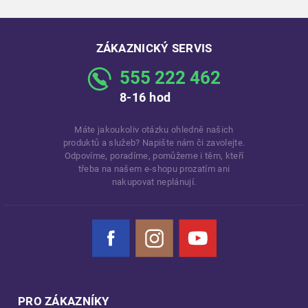
ZÁKAZNICKÝ SERVIS
555 222 462
8-16 hod
Máte jakoukoliv otázku ohledně našich
produktů a služeb? Napište nám či zavolejte.
Odpovíme, poradíme, pomůžeme i těm, kteří
třeba na našem e-shopu prozatím ani
nakupovat neplánují.
Facebook
Instagram
YouTube
PRO ZÁKAZNÍKY