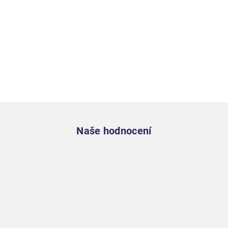
Zápatí
Naše hodnocení