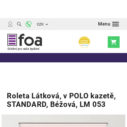
Přejít
na
obsah
CZK
Nákupní
košík
Roleta Látková, v POLO kazetě,
STANDARD, Béžová, LM 053