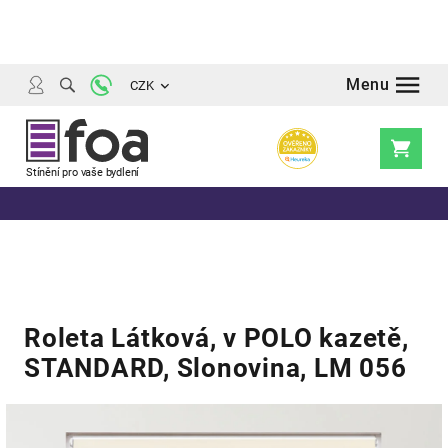
Přejít
na
obsah
CZK
Nákupní
košík
Roleta Látková, v POLO kazetě,
STANDARD, Slonovina, LM 056