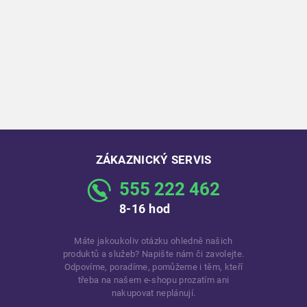
ZÁKAZNICKÝ SERVIS
555 222 462
8-16 hod
Máte jakoukoliv otázku ohledně našich
produktů a služeb? Napište nám či zavolejte.
Odpovíme, poradíme, pomůžeme i těm, kteří
třeba na našem e-shopu prozatím ani
nakupovat neplánují.