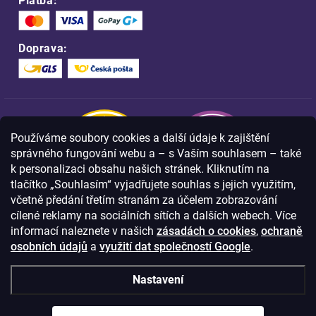
Platba:
Doprava:
Používáme soubory cookies a další údaje k zajištění
správného fungování webu a – s Vaším souhlasem – také
k personalizaci obsahu našich stránek. Kliknutím na
tlačítko „Souhlasím“ vyjadřujete souhlas s jejich využitím,
včetně předání třetím stranám za účelem zobrazování
Nakupujte na FOA bezpečně a bez obav.
cílené reklamy na sociálních sítích a dalších webech. Více
Díky HTTPS protokolu jsou Vaše citlivá
data v naprostém bezpečí.
informací naleznete v našich
zásadách o cookies
,
ochraně
osobních údajů
a
využití dat společností Google
.
© Copyright
2026
Westlogic s.r.o.,
Nastavení
Olomoucká 267/29, Opava, 746 01
IČO: 28637372