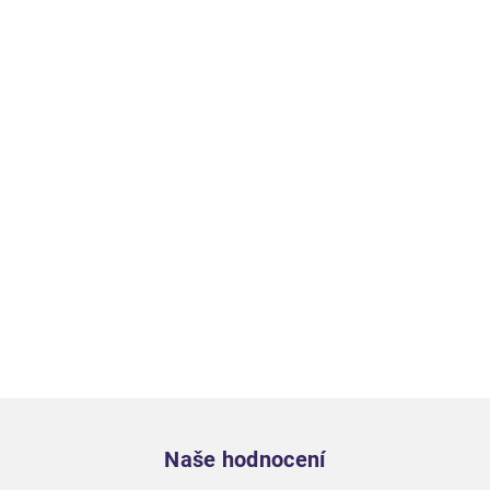
Zápatí
Naše hodnocení