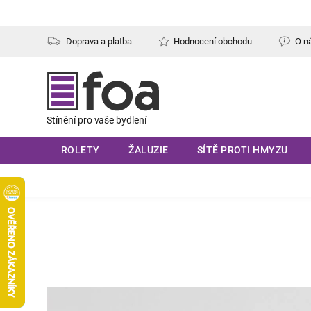
Přejít
na
obsah
Doprava a platba
Hodnocení obchodu
O n
ROLETY
ŽALUZIE
SÍTĚ PROTI HMYZU