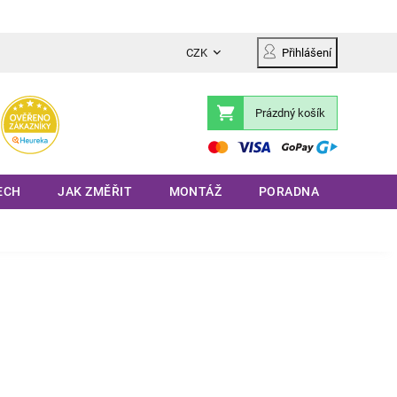
CZK
Přihlášení
Prázdný košík
Nákupní
košík
ECH
JAK ZMĚŘIT
MONTÁŽ
PORADNA