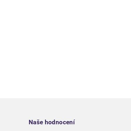
Zápatí
Naše hodnocení