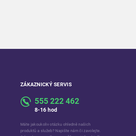
ZÁKAZNICKÝ SERVIS
555 222 462
8-16 hod
Máte jakoukoliv otázku ohledně našich
produktů a služeb? Napište nám či zavolejte.