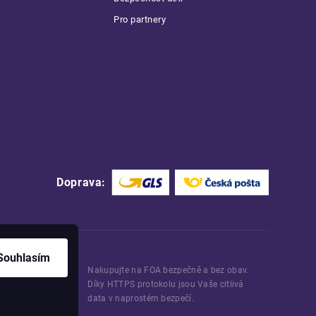
Pro partnery
Doprava:
Souhlasím
Nakupujte na FOA bezpečně a bez obav.
Díky HTTPS protokolu jsou Vaše citlivá
data v naprostém bezpečí.