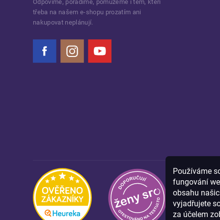
Odpovíme, poradíme, pomůžeme i těm, kteří
třeba na našem e-shopu prozatím ani
nakupovat neplánují.
Facebook
Instagram
YouTube
Používáme sou
fungování we
obsahu našich
vyjadřujete s
za účelem zob