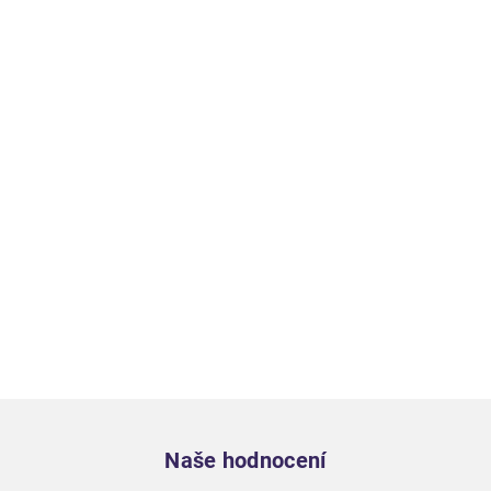
Zápatí
Naše hodnocení