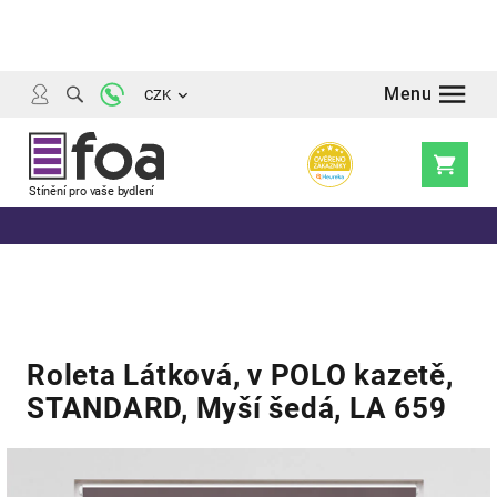
Přejít
na
obsah
CZK
Nákupní
košík
Roleta Látková, v POLO kazetě,
STANDARD, Myší šedá, LA 659