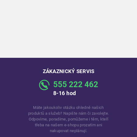
ZÁKAZNICKÝ SERVIS
555 222 462
8-16 hod
Máte jakoukoliv otázku ohledně našich
produktů a služeb? Napište nám či zavolejte.
Odpovíme, poradíme, pomůžeme i těm, kteří
třeba na našem e-shopu prozatím ani
nakupovat neplánují.