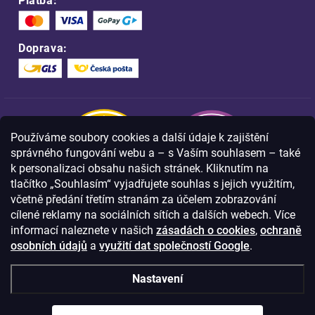
Platba:
Doprava:
Používáme soubory cookies a další údaje k zajištění
správného fungování webu a – s Vaším souhlasem – také
k personalizaci obsahu našich stránek. Kliknutím na
tlačítko „Souhlasím“ vyjadřujete souhlas s jejich využitím,
včetně předání třetím stranám za účelem zobrazování
Nakupujte na FOA bezpečně a bez obav.
cílené reklamy na sociálních sítích a dalších webech. Více
Díky HTTPS protokolu jsou Vaše citlivá
data v naprostém bezpečí.
informací naleznete v našich
zásadách o cookies
,
ochraně
osobních údajů
a
využití dat společností Google
.
© Copyright
2026
Westlogic s.r.o.,
Nastavení
Olomoucká 267/29, Opava, 746 01
IČO: 28637372