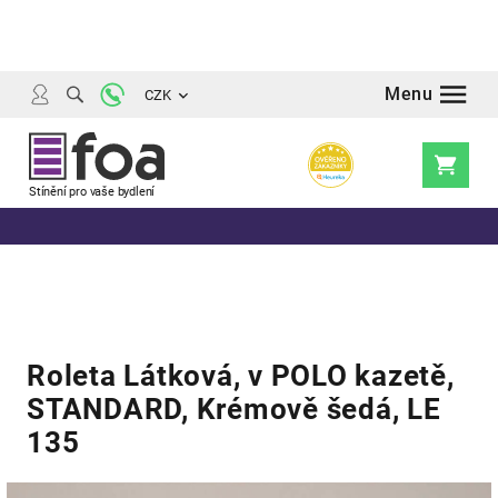
Přejít
na
obsah
CZK
Nákupní
košík
Roleta Látková, v POLO kazetě,
STANDARD, Krémově šedá, LE
135