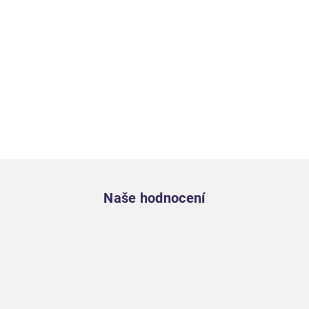
Zápatí
Naše hodnocení