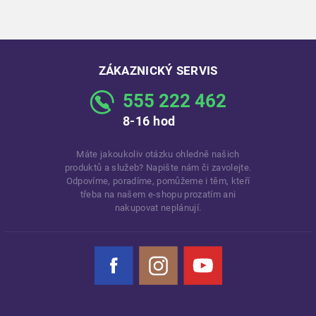
ZÁKAZNICKÝ SERVIS
555 222 462
8-16 hod
Máte jakoukoliv otázku ohledně našich
produktů a služeb? Napište nám či zavolejte.
Odpovíme, poradíme, pomůžeme i těm, kteří
třeba na našem e-shopu prozatím ani
nakupovat neplánují.
Facebook
Instagram
YouTube