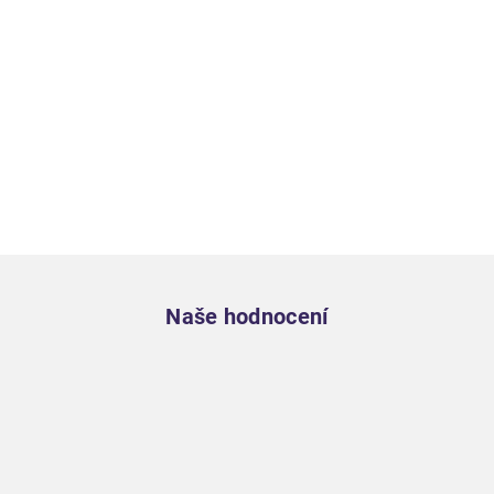
Zápatí
Naše hodnocení