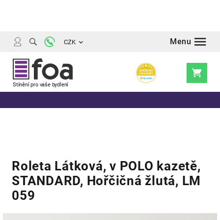
Přejít
na
obsah
CZK
Nákupní
košík
Roleta Látková, v POLO kazetě,
STANDARD, Hořčičná žlutá, LM
059