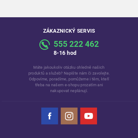
ZÁKAZNICKÝ SERVIS
555 222 462
8-16 hod
Máte jakoukoliv otázku ohledně našich
produktů a služeb? Napište nám či zavolejte.
Odpovíme, poradíme, pomůžeme i těm, kteří
třeba na našem e-shopu prozatím ani
nakupovat neplánují.
Facebook
Instagram
YouTube