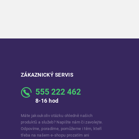
ZÁKAZNICKÝ SERVIS
555 222 462
8-16 hod
Máte jakoukoliv otázku ohledně našich
produktů a služeb? Napište nám či zavolejte.
Odpovíme, poradíme, pomůžeme i těm, kteří
třeba na našem e-shopu prozatím ani