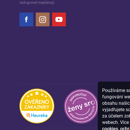
nakupovat neplánují.
Facebook
Instagram
YouTube
Používáme sou
fungování we
obsahu našich
vyjadřujete s
za účelem zob
webech. Více 
cookies
,
ochr