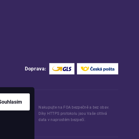
Doprava:
Souhlasím
Nakupujte na FOA bezpečně a bez obav.
Díky HTTPS protokolu jsou Vaše citlivá
data v naprostém bezpečí.