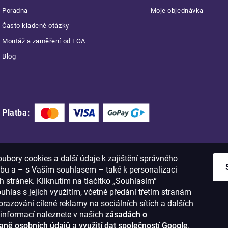
Poradna
Moje objednávka
Často kladené otázky
Montáž a zaměření od FOA
Blog
Platba:
bory cookies a další údaje k zajištění správného
bu a – s Vaším souhlasem – také k personalizaci
 stránek. Kliknutím na tlačítko „Souhlasím“
ouhlas s jejich využitím, včetně předání třetím stranám
razování cílené reklamy na sociálních sítích a dalších
informací naleznete v našich
zásadách o
aně osobních údajů
a
využití dat společností Google
.