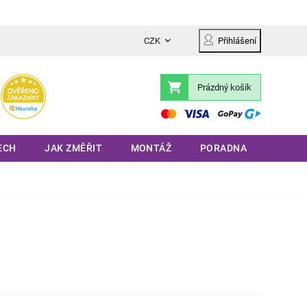
CZK
Přihlášení
Prázdný košík
Nákupní
košík
ECH
JAK ZMĚŘIT
MONTÁŽ
PORADNA