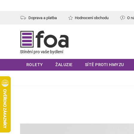
Přejít
na
obsah
Doprava a platba
Hodnocení obchodu
O n
ROLETY
ŽALUZIE
SÍTĚ PROTI HMYZU