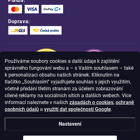
Platba:
Doprava:
Používáme soubory cookies a další údaje k zajištění
správného fungování webu a – s Vaším souhlasem – také
k personalizaci obsahu našich stránek. Kliknutím na
tlačítko „Souhlasím“ vyjadřujete souhlas s jejich využitím,
včetně předání třetím stranám za účelem zobrazování
Nakupujte na FOA bezpečně a bez obav.
cílené reklamy na sociálních sítích a dalších webech. Více
Díky HTTPS protokolu jsou Vaše citlivá
data v naprostém bezpečí.
informací naleznete v našich
zásadách o cookies
,
ochraně
osobních údajů
a
využití dat společností Google
.
© Copyright
2026
Westlogic s.r.o.,
Nastavení
Olomoucká 267/29, Opava, 746 01
IČO: 28637372