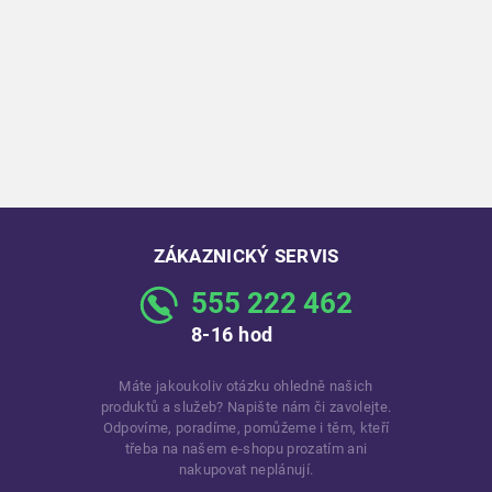
ZÁKAZNICKÝ SERVIS
555 222 462
8-16 hod
Máte jakoukoliv otázku ohledně našich
produktů a služeb? Napište nám či zavolejte.
Odpovíme, poradíme, pomůžeme i těm, kteří
třeba na našem e-shopu prozatím ani
nakupovat neplánují.