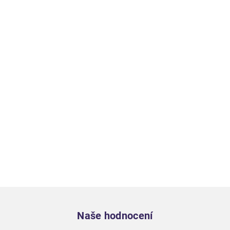
Zápatí
Naše hodnocení