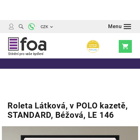
Přejít
na
obsah
CZK
Nákupní
košík
Roleta Látková, v POLO kazetě,
STANDARD, Béžová, LE 146