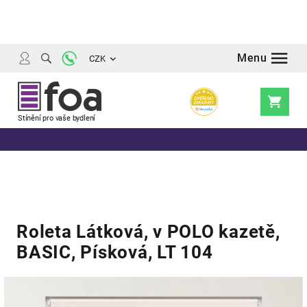
Přejít
na
obsah
CZK
Nákupní
košík
Roleta Látková, v POLO kazetě,
BASIC, Písková, LT 104