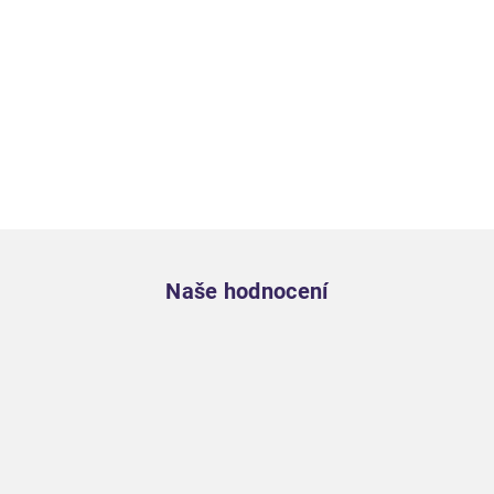
Zápatí
Naše hodnocení