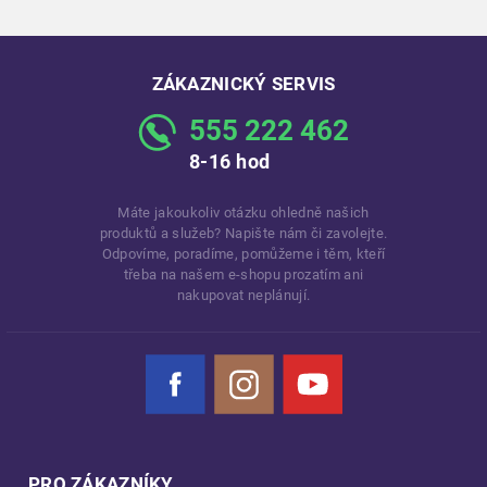
ZÁKAZNICKÝ SERVIS
555 222 462
8-16 hod
Máte jakoukoliv otázku ohledně našich
produktů a služeb? Napište nám či zavolejte.
Odpovíme, poradíme, pomůžeme i těm, kteří
třeba na našem e-shopu prozatím ani
nakupovat neplánují.
Facebook
Instagram
YouTube
PRO ZÁKAZNÍKY