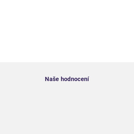
Zápatí
Naše hodnocení