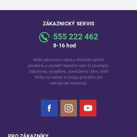
ZÁKAZNICKÝ SERVIS
555 222 462
8-16 hod
Máte jakoukoliv otázku ohledně našich
produktů a služeb? Napište nám či zavolejte.
Odpovíme, poradíme, pomůžeme i těm, kteří
třeba na našem e-shopu prozatím ani
nakupovat neplánují.
Facebook
Instagram
YouTube
PRO ZÁKAZNÍKY