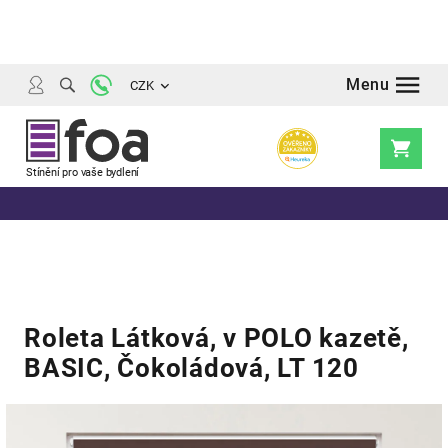
Přejít
na
obsah
CZK
Nákupní
košík
Roleta Látková, v POLO kazetě,
BASIC, Čokoládová, LT 120