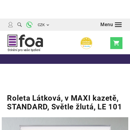
Přejít
na
obsah
CZK
Nákupní
košík
Roleta Látková, v MAXI kazetě,
STANDARD, Světle žlutá, LE 101