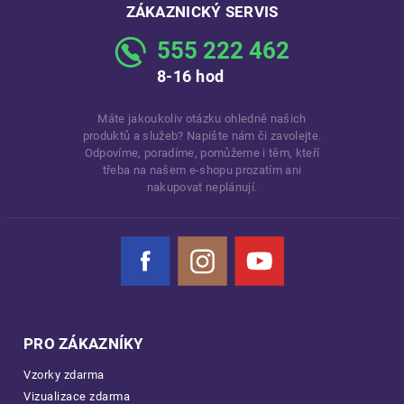
ZÁKAZNICKÝ SERVIS
555 222 462
8-16 hod
Máte jakoukoliv otázku ohledně našich
produktů a služeb? Napište nám či zavolejte.
Odpovíme, poradíme, pomůžeme i těm, kteří
třeba na našem e-shopu prozatím ani
nakupovat neplánují.
Facebook
Instagram
YouTube
PRO ZÁKAZNÍKY
Vzorky zdarma
Vizualizace zdarma