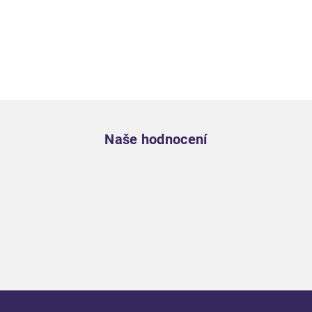
Zápatí
Naše hodnocení