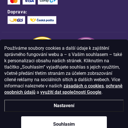
Doprava:
Používáme soubory cookies a další údaje k zajištění
správného fungování webu a – s Vaším souhlasem – také
k personalizaci obsahu našich stránek. Kliknutím na
tlačítko „Souhlasím“ vyjadřujete souhlas s jejich využitím,
včetně předání třetím stranám za účelem zobrazování
Nakupujte na FOA bezpečně a bez obav.
cílené reklamy na sociálních sítích a dalších webech. Více
Díky HTTPS protokolu jsou Vaše citlivá
data v naprostém bezpečí.
informací naleznete v našich
zásadách o cookies
,
ochraně
osobních údajů
a
využití dat společností Google
.
© Copyright
2026
Westlogic s.r.o.,
Nastavení
Olomoucká 267/29, Opava, 746 01
IČO: 28637372
Souhlasím