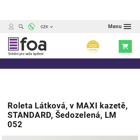
Přejít
na
obsah
CZK
Nákupní
košík
Roleta Látková, v MAXI kazetě,
STANDARD, Šedozelená, LM
052