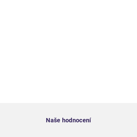
Zápatí
Naše hodnocení