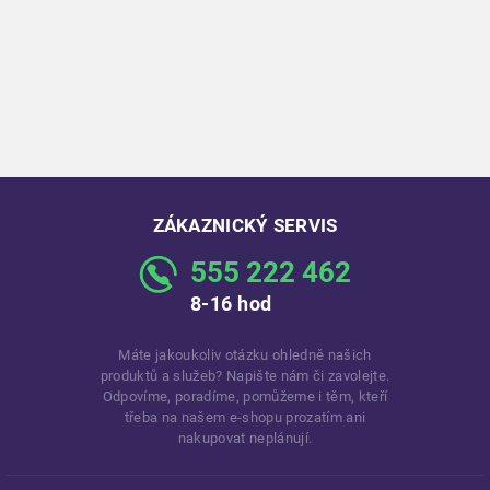
ZÁKAZNICKÝ SERVIS
555 222 462
8-16 hod
Máte jakoukoliv otázku ohledně našich
produktů a služeb? Napište nám či zavolejte.
Odpovíme, poradíme, pomůžeme i těm, kteří
třeba na našem e-shopu prozatím ani
nakupovat neplánují.