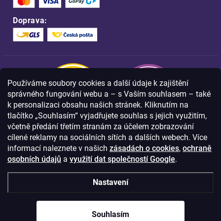
Doprava:
Používáme soubory cookies a další údaje k zajištění
správného fungování webu a – s Vaším souhlasem – také
k personalizaci obsahu našich stránek. Kliknutím na
tlačítko „Souhlasím“ vyjadřujete souhlas s jejich využitím,
včetně předání třetím stranám za účelem zobrazování
Nakupujte na FOA bezpečně a bez obav.
cílené reklamy na sociálních sítích a dalších webech. Více
Díky HTTPS protokolu jsou Vaše citlivá
data v naprostém bezpečí.
informací naleznete v našich
zásadách o cookies
,
ochraně
osobních údajů
a
využití dat společností Google
.
© Copyright
2026
Westlogic s.r.o.,
Nastavení
Olomoucká 267/29, Opava, 746 01
IČO: 28637372
Souhlasím