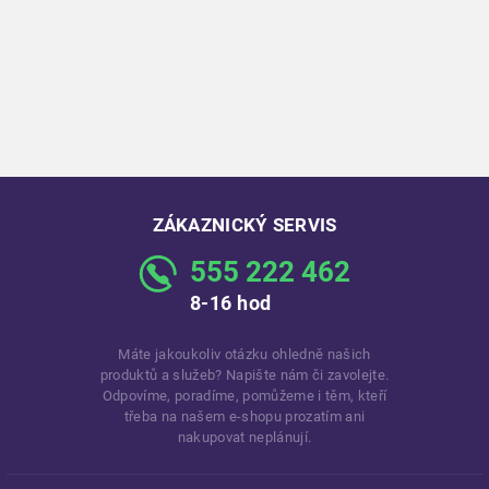
ZÁKAZNICKÝ SERVIS
555 222 462
8-16 hod
Máte jakoukoliv otázku ohledně našich
produktů a služeb? Napište nám či zavolejte.
Odpovíme, poradíme, pomůžeme i těm, kteří
třeba na našem e-shopu prozatím ani
nakupovat neplánují.