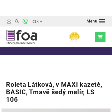
Přejít
na
obsah
CZK
Nákupní
košík
Roleta Látková, v MAXI kazetě,
BASIC, Tmavě šedý melír, LS
106