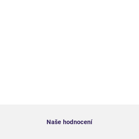
Zápatí
Naše hodnocení