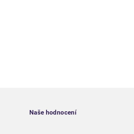
Zápatí
Naše hodnocení