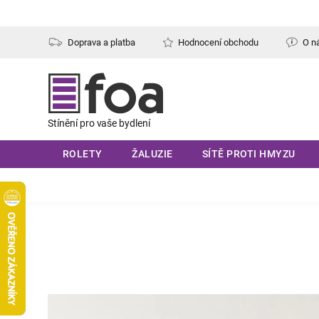
Přejít
na
obsah
Doprava a platba
Hodnocení obchodu
O n
ROLETY
ŽALUZIE
SÍTĚ PROTI HMYZU