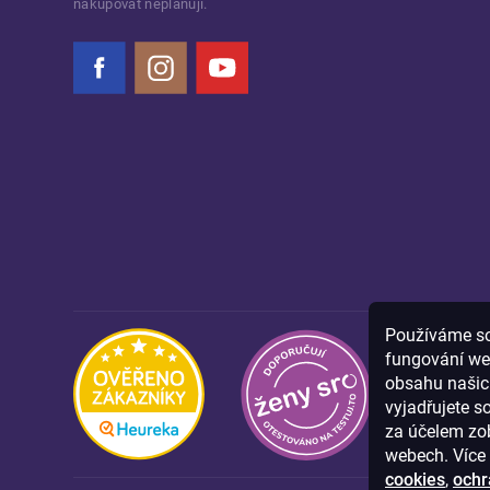
nakupovat neplánují.
Facebook
Instagram
YouTube
Používáme sou
fungování we
obsahu našich
vyjadřujete s
za účelem zob
webech. Více 
cookies
,
ochr