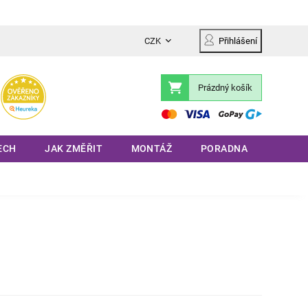
CZK
Přihlášení
Prázdný košík
Nákupní
košík
ECH
JAK ZMĚŘIT
MONTÁŽ
PORADNA