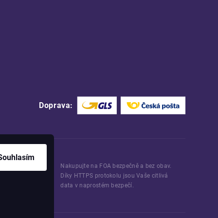
Doprava:
Souhlasím
Nakupujte na FOA bezpečně a bez obav.
Díky HTTPS protokolu jsou Vaše citlivá
data v naprostém bezpečí.