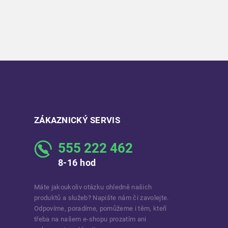
ZÁKAZNICKÝ SERVIS
555 222 462
8-16 hod
Máte jakoukoliv otázku ohledně našich
produktů a služeb? Napište nám či zavolejte.
Odpovíme, poradíme, pomůžeme i těm, kteří
třeba na našem e-shopu prozatím ani