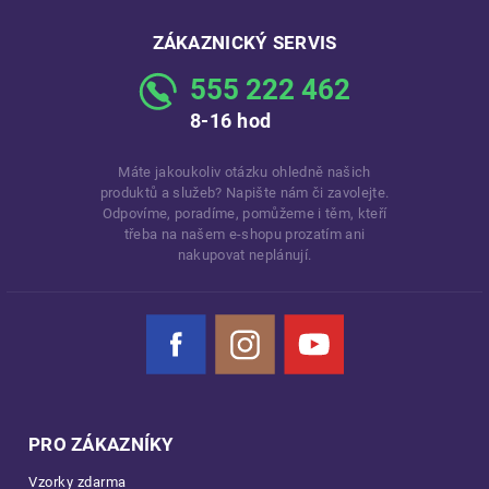
ZÁKAZNICKÝ SERVIS
555 222 462
8-16 hod
Máte jakoukoliv otázku ohledně našich
produktů a služeb? Napište nám či zavolejte.
Odpovíme, poradíme, pomůžeme i těm, kteří
třeba na našem e-shopu prozatím ani
nakupovat neplánují.
Facebook
Instagram
YouTube
PRO ZÁKAZNÍKY
Vzorky zdarma