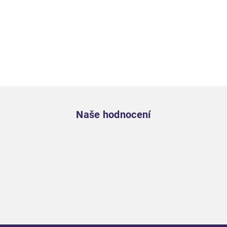
Zápatí
Naše hodnocení