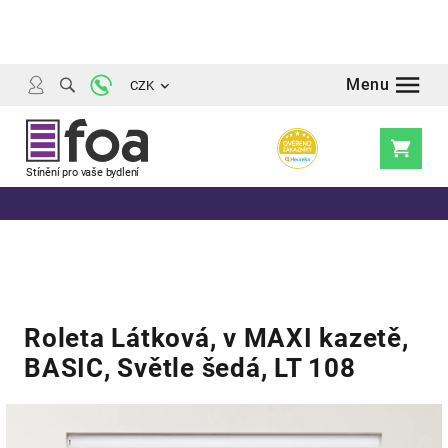
Přejít
na
obsah
CZK
Nákupní
košík
Roleta Látková, v MAXI kazetě,
BASIC, Světle šedá, LT 108