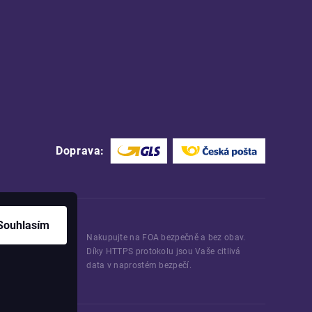
Doprava:
Souhlasím
Nakupujte na FOA bezpečně a bez obav.
Díky HTTPS protokolu jsou Vaše citlivá
data v naprostém bezpečí.