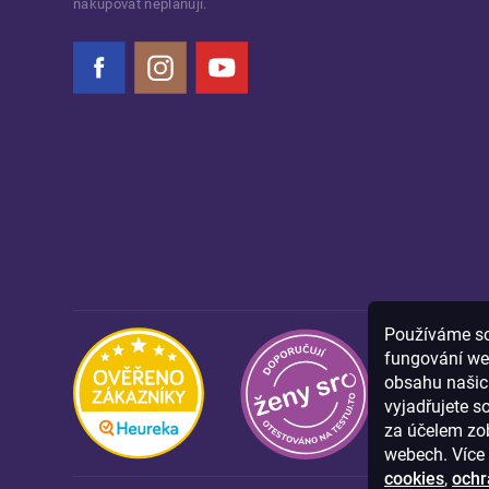
nakupovat neplánují.
Facebook
Instagram
YouTube
Používáme sou
fungování we
obsahu našich
vyjadřujete s
za účelem zob
webech. Více 
cookies
,
ochr