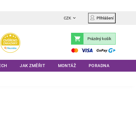
CZK
Přihlášení
Prázdný košík
Nákupní
košík
ECH
JAK ZMĚŘIT
MONTÁŽ
PORADNA