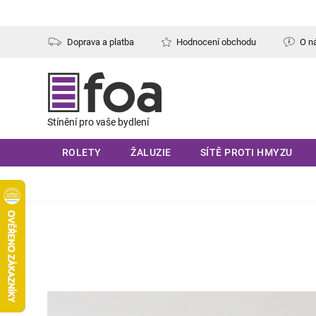
Přejít
na
obsah
Doprava a platba
Hodnocení obchodu
O n
ROLETY
ŽALUZIE
SÍTĚ PROTI HMYZU