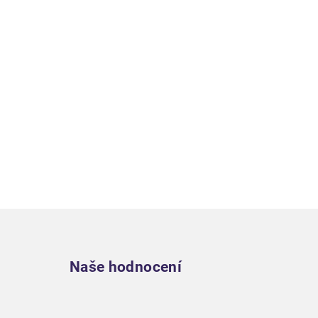
Zápatí
Naše hodnocení