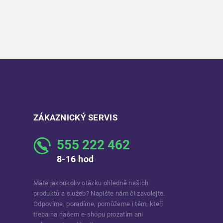
ZÁKAZNICKÝ SERVIS
555 222 462
8-16 hod
Máte jakoukoliv otázku ohledně našich
produktů a služeb? Napište nám či zavolejte.
Odpovíme, poradíme, pomůžeme i těm, kteří
třeba na našem e-shopu prozatím ani