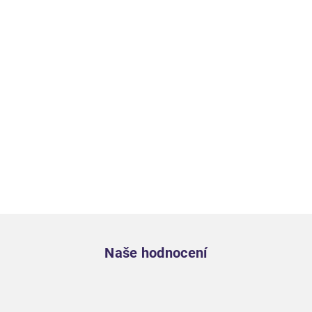
Zápatí
Naše hodnocení