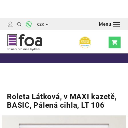
Přejít
na
obsah
CZK
Nákupní
košík
Roleta Látková, v MAXI kazetě,
BASIC, Pálená cihla, LT 106