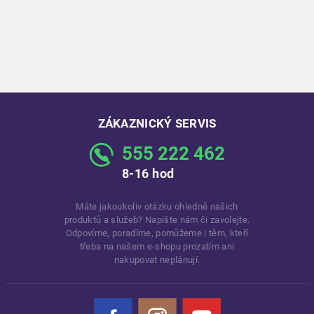
ZÁKAZNICKÝ SERVIS
555 222 462
8-16 hod
Máte jakoukoliv otázku ohledně našich
produktů a služeb? Napište nám či zavolejte.
Odpovíme, poradíme, pomůžeme i těm, kteří
třeba na našem e-shopu prozatím ani
nakupovat neplánují.