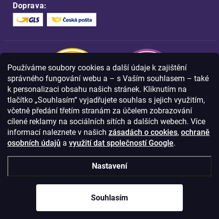
Doprava:
Používáme soubory cookies a další údaje k zajištění
správného fungování webu a – s Vaším souhlasem – také
k personalizaci obsahu našich stránek. Kliknutím na
tlačítko „Souhlasím“ vyjadřujete souhlas s jejich využitím,
včetně předání třetím stranám za účelem zobrazování
Nakupujte na FOA bezpečně a bez obav.
cílené reklamy na sociálních sítích a dalších webech. Více
Díky HTTPS protokolu jsou Vaše citlivá
data v naprostém bezpečí.
informací naleznete v našich
zásadách o cookies
,
ochraně
osobních údajů
a
využití dat společností Google
.
© Copyright
2026
Westlogic s.r.o.,
Nastavení
Olomoucká 267/29, Opava, 746 01
IČO: 28637372
Souhlasím