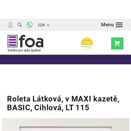
Přejít
na
obsah
CZK
Nákupní
košík
Roleta Látková, v MAXI kazetě,
BASIC, Cihlová, LT 115