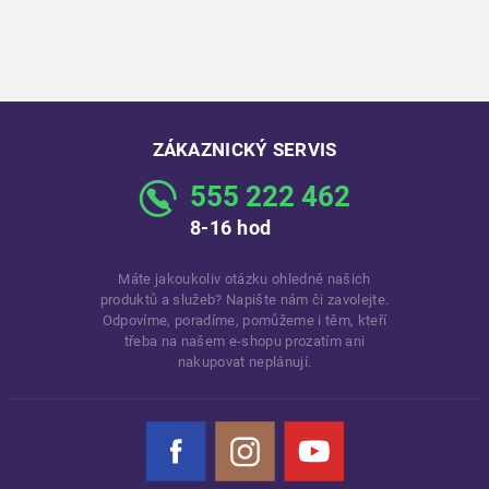
ZÁKAZNICKÝ SERVIS
555 222 462
8-16 hod
Máte jakoukoliv otázku ohledně našich
produktů a služeb? Napište nám či zavolejte.
Odpovíme, poradíme, pomůžeme i těm, kteří
třeba na našem e-shopu prozatím ani
nakupovat neplánují.
Facebook
Instagram
YouTube