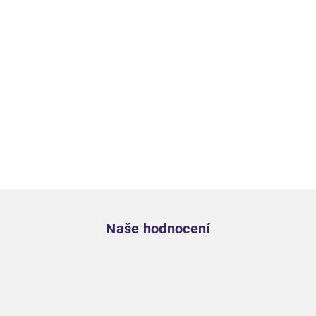
Zápatí
Naše hodnocení