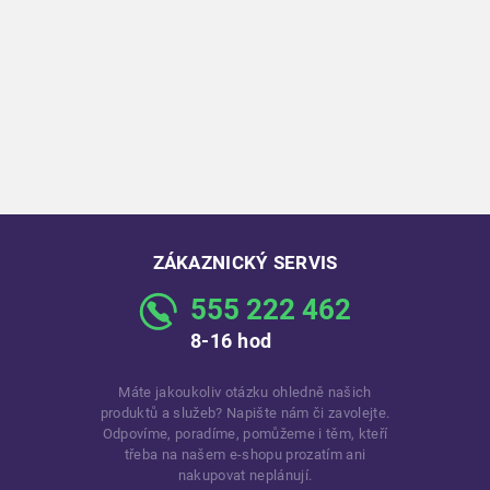
ZÁKAZNICKÝ SERVIS
555 222 462
8-16 hod
Máte jakoukoliv otázku ohledně našich
produktů a služeb? Napište nám či zavolejte.
Odpovíme, poradíme, pomůžeme i těm, kteří
třeba na našem e-shopu prozatím ani
nakupovat neplánují.