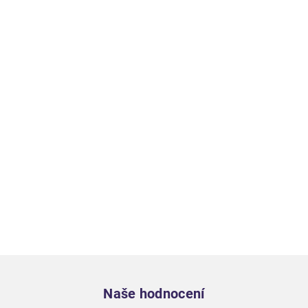
Zápatí
Naše hodnocení