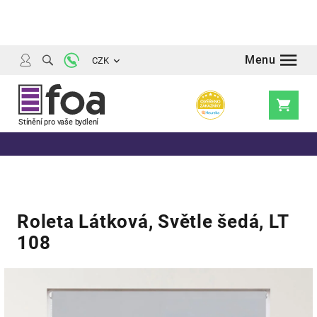
Přejít
na
obsah
CZK
Nákupní
košík
Roleta Látková, Světle šedá, LT
108