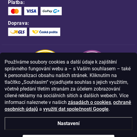
Platba:
Doprava:
Používáme soubory cookies a další údaje k zajištění
správného fungování webu a – s Vaším souhlasem – také
k personalizaci obsahu našich stránek. Kliknutím na
tlačítko „Souhlasím“ vyjadřujete souhlas s jejich využitím,
včetně předání třetím stranám za účelem zobrazování
Nakupujte na FOA bezpečně a bez obav.
cílené reklamy na sociálních sítích a dalších webech. Více
Díky HTTPS protokolu jsou Vaše citlivá
data v naprostém bezpečí.
informací naleznete v našich
zásadách o cookies
,
ochraně
osobních údajů
a
využití dat společností Google
.
© Copyright
2026
Westlogic s.r.o.,
Nastavení
Olomoucká 267/29, Opava, 746 01
IČO: 28637372