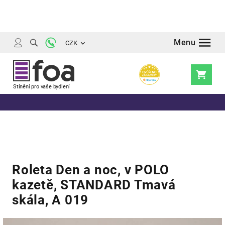
Přejít
na
obsah
CZK
Nákupní
košík
Roleta Den a noc, v POLO
kazetě, STANDARD Tmavá
skála, A 019