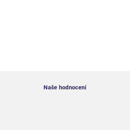
Zápatí
Naše hodnocení