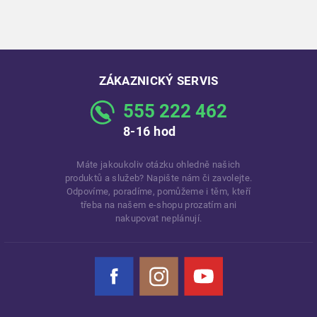
ZÁKAZNICKÝ SERVIS
555 222 462
8-16 hod
Máte jakoukoliv otázku ohledně našich
produktů a služeb? Napište nám či zavolejte.
Odpovíme, poradíme, pomůžeme i těm, kteří
třeba na našem e-shopu prozatím ani
nakupovat neplánují.
Facebook
Instagram
YouTube