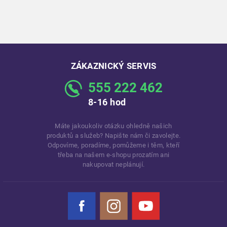
ZÁKAZNICKÝ SERVIS
555 222 462
8-16 hod
Máte jakoukoliv otázku ohledně našich
produktů a služeb? Napište nám či zavolejte.
Odpovíme, poradíme, pomůžeme i těm, kteří
třeba na našem e-shopu prozatím ani
nakupovat neplánují.
Facebook
Instagram
YouTube