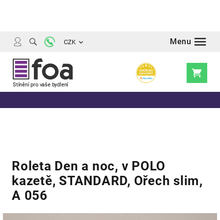
Přejít
na
obsah
CZK
Nákupní
košík
Roleta Den a noc, v POLO
kazetě, STANDARD, Ořech slim,
A 056