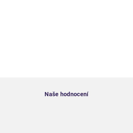
Zápatí
Naše hodnocení