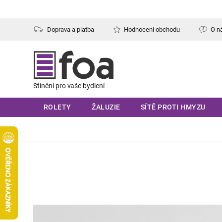
Přejít
na
obsah
Doprava a platba
Hodnocení obchodu
O n
ROLETY
ŽALUZIE
SÍTĚ PROTI HMYZU