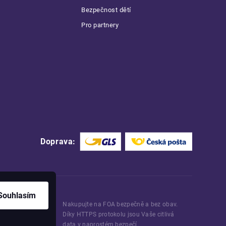
Bezpečnost dětí
Pro partnery
Doprava:
Souhlasím
Nakupujte na FOA bezpečně a bez obav.
Díky HTTPS protokolu jsou Vaše citlivá
data v naprostém bezpečí.