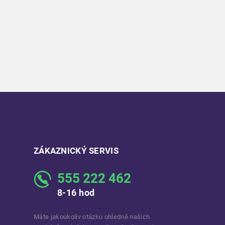
ZÁKAZNICKÝ SERVIS
555 222 462
8-16 hod
Máte jakoukoliv otázku ohledně našich