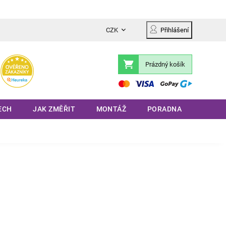
CZK
Přihlášení
Prázdný košík
Nákupní
košík
ECH
JAK ZMĚŘIT
MONTÁŽ
PORADNA