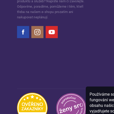
produktů a služeb? Napište nám či zavolejte.
Odpovíme, poradíme, pomůžeme i těm, kteří
třeba na našem e-shopu prozatím ani
nakupovat neplánují.
Facebook
Instagram
YouTube
Používáme sou
fungování we
obsahu našich
vyjadřujete s