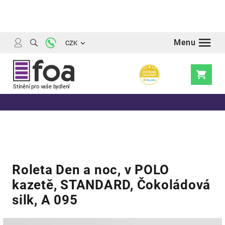
Přejít
na
obsah
CZK
Nákupní
košík
Roleta Den a noc, v POLO
kazetě, STANDARD, Čokoládová
silk, A 095