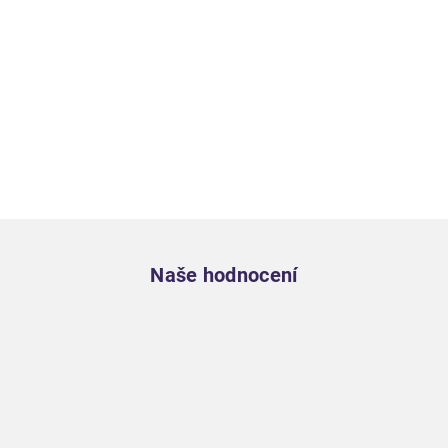
Zápatí
Naše hodnocení