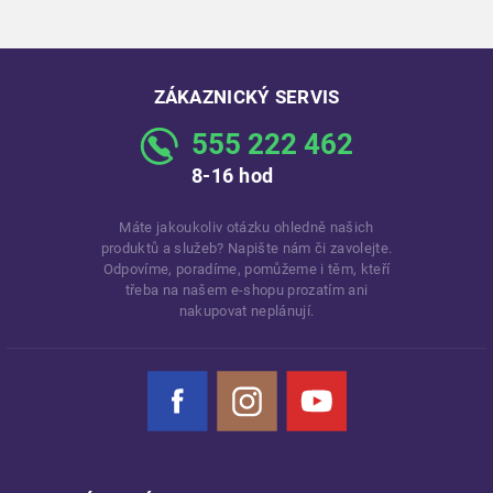
ZÁKAZNICKÝ SERVIS
555 222 462
8-16 hod
Máte jakoukoliv otázku ohledně našich
produktů a služeb? Napište nám či zavolejte.
Odpovíme, poradíme, pomůžeme i těm, kteří
třeba na našem e-shopu prozatím ani
nakupovat neplánují.
Facebook
Instagram
YouTube