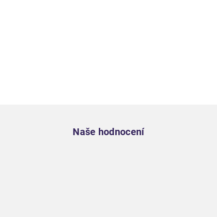
Zápatí
Naše hodnocení