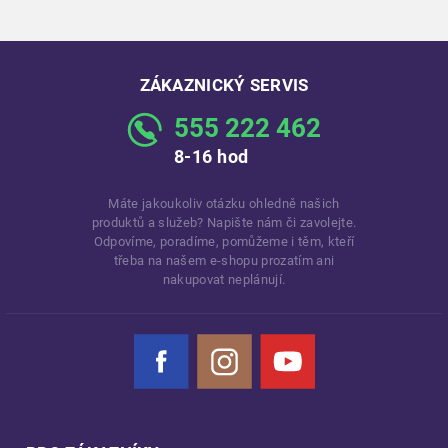
ZÁKAZNICKÝ SERVIS
555 222 462
8-16 hod
Máte jakoukoliv otázku ohledně našich
produktů a služeb? Napište nám či zavolejte.
Odpovíme, poradíme, pomůžeme i těm, kteří
třeba na našem e-shopu prozatím ani
nakupovat neplánují.
Facebook
Instagram
YouTube