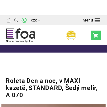
Přejít
na
obsah
CZK
Nákupní
košík
Roleta Den a noc, v MAXI
kazetě, STANDARD, Šedý melír,
A 070