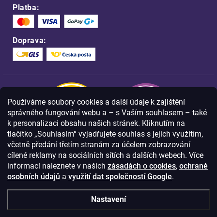
Platba:
Doprava:
Používáme soubory cookies a další údaje k zajištění
správného fungování webu a – s Vaším souhlasem – také
k personalizaci obsahu našich stránek. Kliknutím na
tlačítko „Souhlasím“ vyjadřujete souhlas s jejich využitím,
včetně předání třetím stranám za účelem zobrazování
Nakupujte na FOA bezpečně a bez obav.
cílené reklamy na sociálních sítích a dalších webech. Více
Díky HTTPS protokolu jsou Vaše citlivá
data v naprostém bezpečí.
informací naleznete v našich
zásadách o cookies
,
ochraně
osobních údajů
a
využití dat společností Google
.
© Copyright
2026
Westlogic s.r.o.,
Nastavení
Olomoucká 267/29, Opava, 746 01
IČO: 28637372