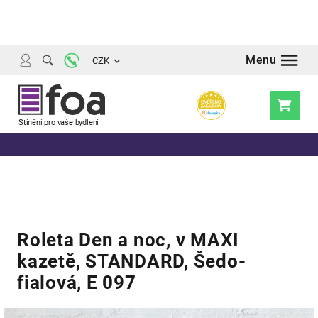
Přejít
na
obsah
CZK
Nákupní
košík
Roleta Den a noc, v MAXI
kazetě, STANDARD, Šedo-
fialová, E 097