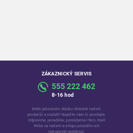
ZÁKAZNICKÝ SERVIS
555 222 462
8-16 hod
Máte jakoukoliv otázku ohledně našich
produktů a služeb? Napište nám či zavolejte.
Odpovíme, poradíme, pomůžeme i těm, kteří
třeba na našem e-shopu prozatím ani
nakupovat neplánují.