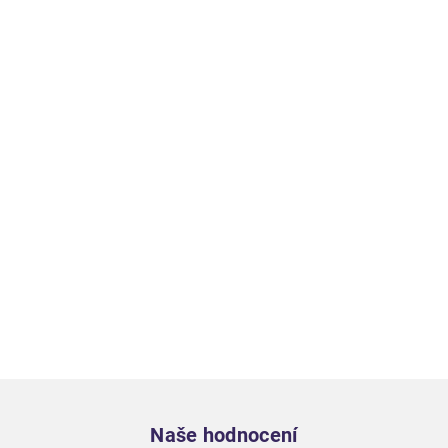
Zápatí
Naše hodnocení