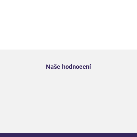
Zápatí
Naše hodnocení