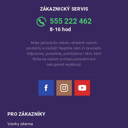
ZÁKAZNICKÝ SERVIS
555 222 462
8-16 hod
Máte jakoukoliv otázku ohledně našich
produktů a služeb? Napište nám či zavolejte.
Odpovíme, poradíme, pomůžeme i těm, kteří
třeba na našem e-shopu prozatím ani
nakupovat neplánují.
Facebook
Instagram
YouTube
PRO ZÁKAZNÍKY
Vzorky zdarma