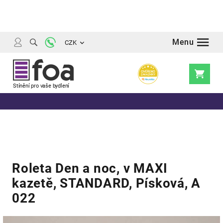
Přejít
na
obsah
CZK
Nákupní
košík
Roleta Den a noc, v MAXI
kazetě, STANDARD, Písková, A
022