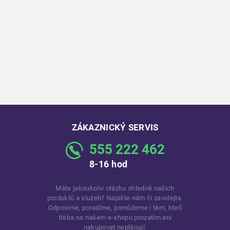
ZÁKAZNICKÝ SERVIS
555 222 462
8-16 hod
Máte jakoukoliv otázku ohledně našich
produktů a služeb? Napište nám či zavolejte.
Odpovíme, poradíme, pomůžeme i těm, kteří
třeba na našem e-shopu prozatím ani
nakupovat neplánují.