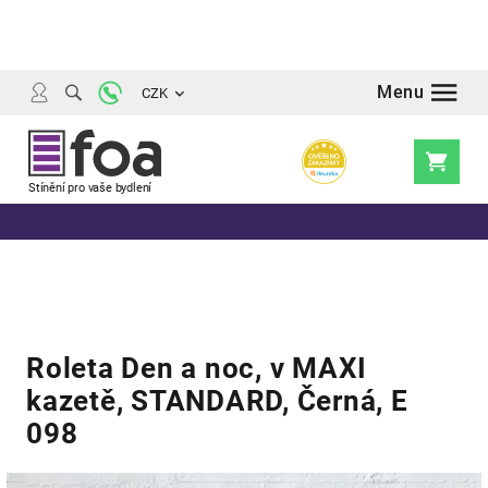
Přejít
na
obsah
CZK
Nákupní
košík
Roleta Den a noc, v MAXI
kazetě, STANDARD, Černá, E
098