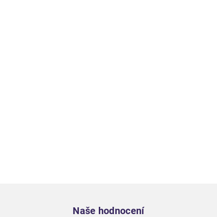
Zápatí
Naše hodnocení