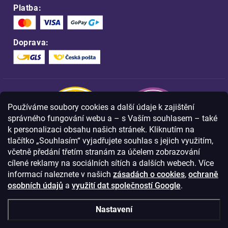
Platba:
Doprava:
Používáme soubory cookies a další údaje k zajištění
správného fungování webu a – s Vaším souhlasem – také
k personalizaci obsahu našich stránek. Kliknutím na
tlačítko „Souhlasím“ vyjadřujete souhlas s jejich využitím,
včetně předání třetím stranám za účelem zobrazování
Nakupujte na FOA bezpečně a bez obav.
cílené reklamy na sociálních sítích a dalších webech. Více
Díky HTTPS protokolu jsou Vaše citlivá
data v naprostém bezpečí.
informací naleznete v našich
zásadách o cookies
,
ochraně
osobních údajů
a
využití dat společností Google
.
© Copyright
2026
Westlogic s.r.o.,
Nastavení
Olomoucká 267/29, Opava, 746 01
IČO: 28637372