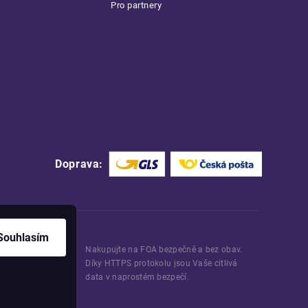
Pro partnery
Doprava:
Souhlasím
Nakupujte na FOA bezpečně a bez obav.
Díky HTTPS protokolu jsou Vaše citlivá
data v naprostém bezpečí.