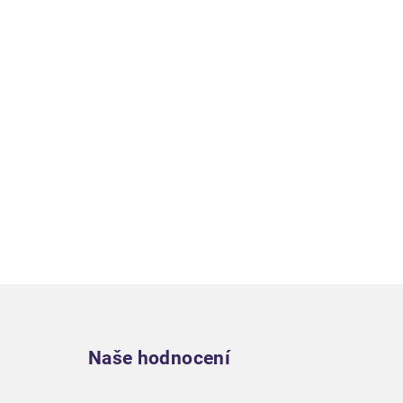
Zápatí
Naše hodnocení