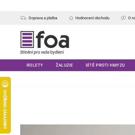
Přejít
na
obsah
Doprava a platba
Hodnocení obchodu
O n
ROLETY
ŽALUZIE
SÍTĚ PROTI HMYZU