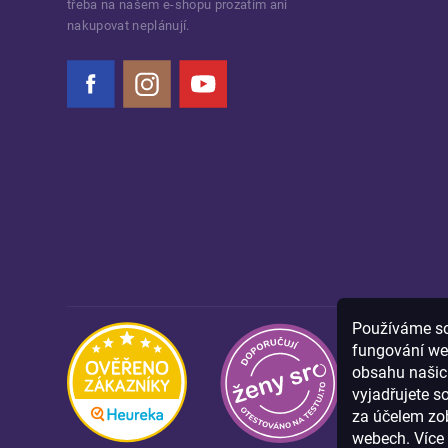
třeba na našem e-shopu prozatím ani
nakupovat neplánují.
Facebook
Instagram
YouTube
Používáme sou
fungování we
obsahu našich
vyjadřujete s
za účelem zob
webech. Více 