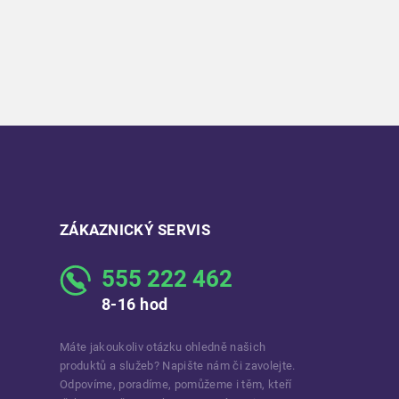
ZÁKAZNICKÝ SERVIS
555 222 462
8-16 hod
Máte jakoukoliv otázku ohledně našich
produktů a služeb? Napište nám či zavolejte.
Odpovíme, poradíme, pomůžeme i těm, kteří