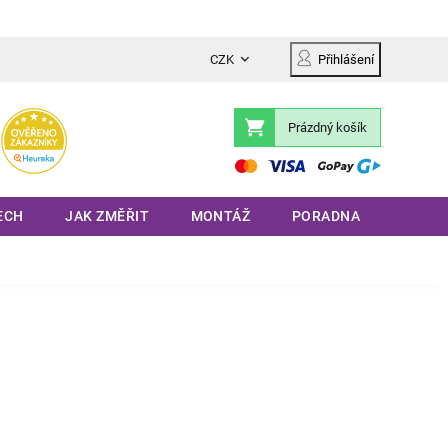
CZK
Přihlášení
Prázdný košík
Nákupní
košík
ECH
JAK ZMĚŘIT
MONTÁŽ
PORADNA