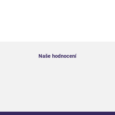
Zápatí
Naše hodnocení