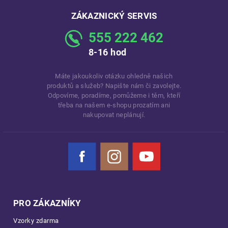
ZÁKAZNICKÝ SERVIS
555 222 462
8-16 hod
Máte jakoukoliv otázku ohledně našich
produktů a služeb? Napište nám či zavolejte.
Odpovíme, poradíme, pomůžeme i těm, kteří
třeba na našem e-shopu prozatím ani
nakupovat neplánují.
Facebook
Instagram
YouTube
PRO ZÁKAZNÍKY
Vzorky zdarma