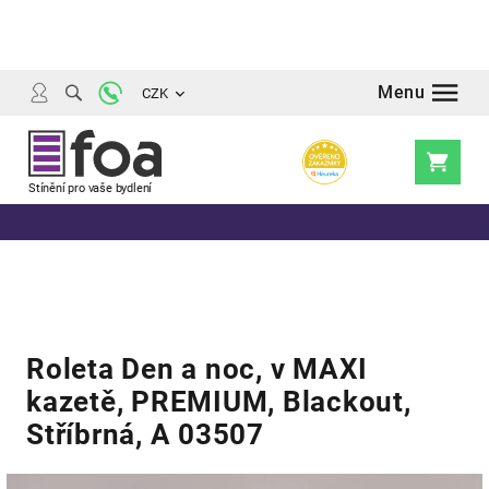
Přejít
na
obsah
CZK
Nákupní
košík
Roleta Den a noc, v MAXI
kazetě, PREMIUM, Blackout,
Stříbrná, A 03507