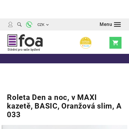
Přejít
na
obsah
CZK
Nákupní
košík
Roleta Den a noc, v MAXI
kazetě, BASIC, Oranžová slim, A
033