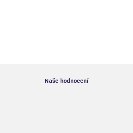
Zápatí
Naše hodnocení