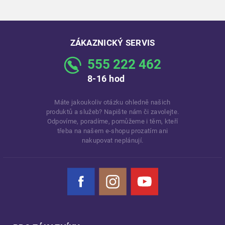
ZÁKAZNICKÝ SERVIS
555 222 462
8-16 hod
Máte jakoukoliv otázku ohledně našich
produktů a služeb? Napište nám či zavolejte.
Odpovíme, poradíme, pomůžeme i těm, kteří
třeba na našem e-shopu prozatím ani
nakupovat neplánují.
Facebook
Instagram
YouTube