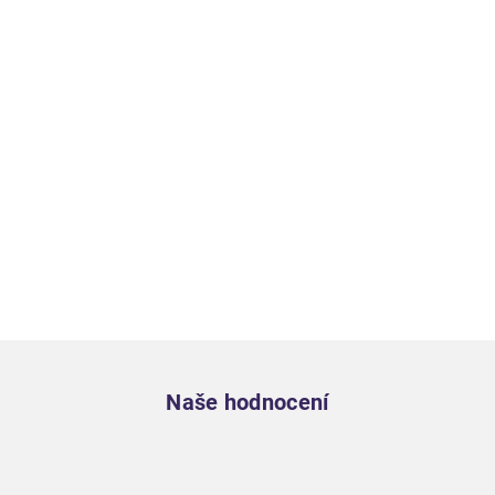
Zápatí
Naše hodnocení