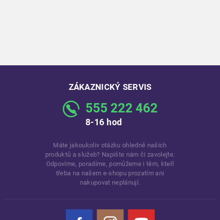
ZÁKAZNICKÝ SERVIS
555 222 462
8-16 hod
Máte jakoukoliv otázku ohledně našich
produktů a služeb? Napište nám či zavolejte.
Odpovíme, poradíme, pomůžeme i těm, kteří
třeba na našem e-shopu prozatím ani
nakupovat neplánují.