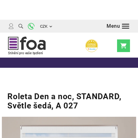
Přejít
na
obsah
CZK
Nákupní
košík
Roleta Den a noc, STANDARD,
Světle šedá, A 027