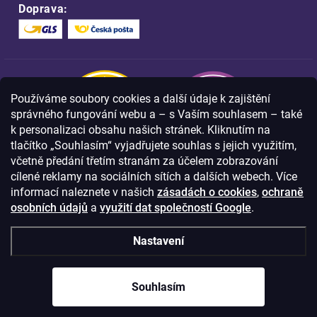
Doprava:
Používáme soubory cookies a další údaje k zajištění
správného fungování webu a – s Vaším souhlasem – také
k personalizaci obsahu našich stránek. Kliknutím na
tlačítko „Souhlasím“ vyjadřujete souhlas s jejich využitím,
včetně předání třetím stranám za účelem zobrazování
Nakupujte na FOA bezpečně a bez obav.
cílené reklamy na sociálních sítích a dalších webech. Více
Díky HTTPS protokolu jsou Vaše citlivá
data v naprostém bezpečí.
informací naleznete v našich
zásadách o cookies
,
ochraně
osobních údajů
a
využití dat společností Google
.
© Copyright
2026
Westlogic s.r.o.,
Nastavení
Olomoucká 267/29, Opava, 746 01
IČO: 28637372
Souhlasím