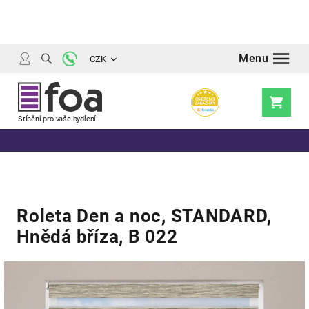
Přejít
na
obsah
CZK
Nákupní
košík
Roleta Den a noc, STANDARD,
Hnědá bříza, B 022