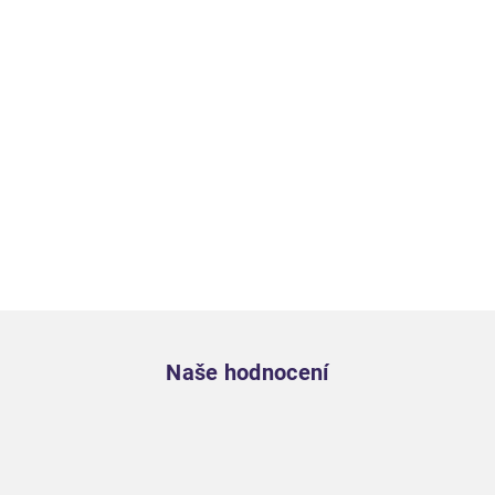
Zápatí
Naše hodnocení