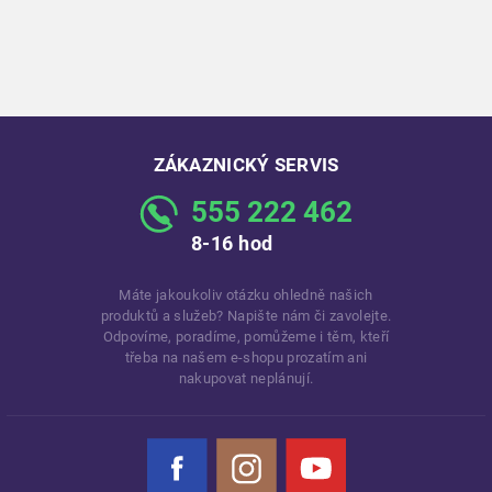
ZÁKAZNICKÝ SERVIS
555 222 462
8-16 hod
Máte jakoukoliv otázku ohledně našich
produktů a služeb? Napište nám či zavolejte.
Odpovíme, poradíme, pomůžeme i těm, kteří
třeba na našem e-shopu prozatím ani
nakupovat neplánují.
Facebook
Instagram
YouTube