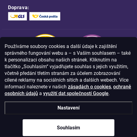
Doprava:
Používáme soubory cookies a další údaje k zajištění
správného fungování webu a – s Vaším souhlasem – také
k personalizaci obsahu našich stránek. Kliknutím na
tlačítko „Souhlasím“ vyjadřujete souhlas s jejich využitím,
včetně předání třetím stranám za účelem zobrazování
Nakupujte na FOA bezpečně a bez obav.
cílené reklamy na sociálních sítích a dalších webech. Více
Díky HTTPS protokolu jsou Vaše citlivá
data v naprostém bezpečí.
informací naleznete v našich
zásadách o cookies
,
ochraně
osobních údajů
a
využití dat společností Google
.
© Copyright
2026
Westlogic s.r.o.,
Nastavení
Olomoucká 267/29, Opava, 746 01
IČO: 28637372
Souhlasím