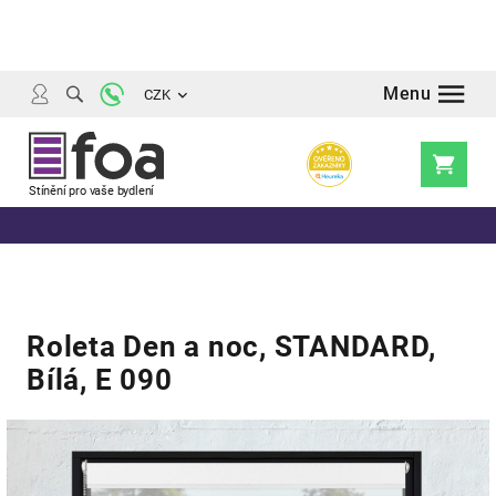
Přejít
na
obsah
CZK
Nákupní
košík
Roleta Den a noc, STANDARD,
Bílá, E 090