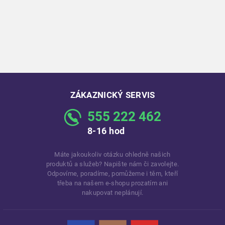
ZÁKAZNICKÝ SERVIS
555 222 462
8-16 hod
Máte jakoukoliv otázku ohledně našich
produktů a služeb? Napište nám či zavolejte.
Odpovíme, poradíme, pomůžeme i těm, kteří
třeba na našem e-shopu prozatím ani
nakupovat neplánují.