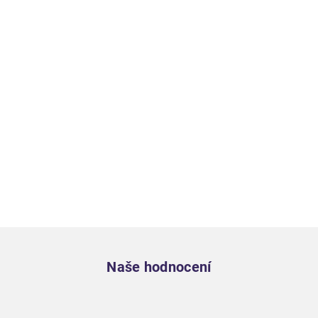
Zápatí
Naše hodnocení