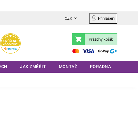
CZK
Přihlášení
Prázdný košík
Nákupní
košík
ECH
JAK ZMĚŘIT
MONTÁŽ
PORADNA