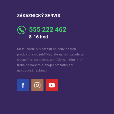
ZÁKAZNICKÝ SERVIS
555 222 462
8-16 hod
Máte jakoukoliv otázku ohledně našich
produktů a služeb? Napište nám či zavolejte.
Odpovíme, poradíme, pomůžeme i těm, kteří
třeba na našem e-shopu prozatím ani
nakupovat neplánují.
Facebook
Instagram
YouTube