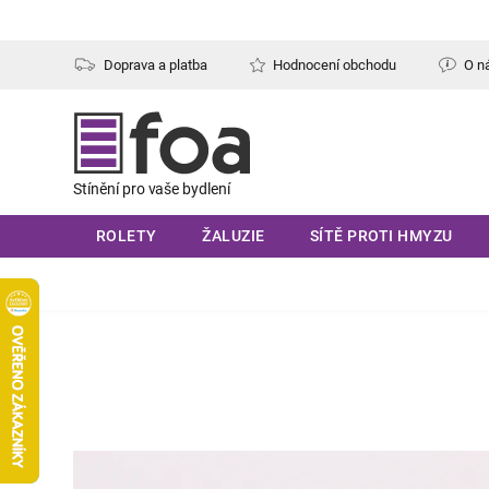
Přejít
na
obsah
Doprava a platba
Hodnocení obchodu
O n
ROLETY
ŽALUZIE
SÍTĚ PROTI HMYZU