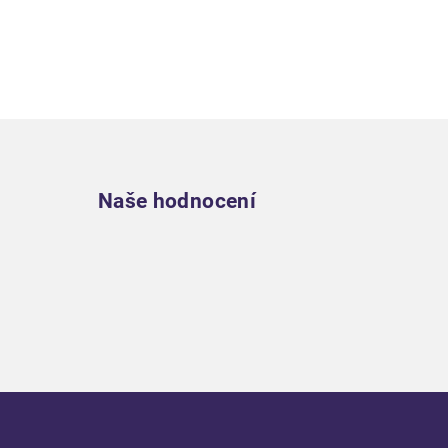
Zápatí
Naše hodnocení