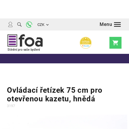
Přejít
na
obsah
CZK
Nákupní
košík
Ovládací řetízek 75 cm pro
otevřenou kazetu, hnědá
3197