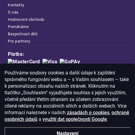
Kontakty
O nás
Hodnocení obchodu
Pomáháme
Bezpečnost dětí
Pro partnery
Platba:
Doprava:
Používáme soubory cookies a další údaje k zajištění
správného fungování webu a – s Vaším souhlasem – také
k personalizaci obsahu našich stránek. Kliknutím na
tlačítko „Souhlasím“ vyjadřujete souhlas s jejich využitím,
včetně předání třetím stranám za účelem zobrazování
Nakupujte na FOA bezpečně a bez obav.
cílené reklamy na sociálních sítích a dalších webech. Více
Díky HTTPS protokolu jsou Vaše citlivá
informací naleznete v našich
zásadách o cookies
,
ochraně
data v naprostém bezpečí.
osobních údajů
a
využití dat společností Google
.
© Copyright
2026
Westlogic s.r.o.,
Nastavení