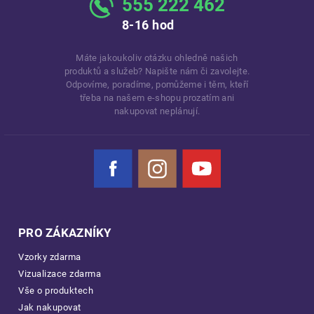
555 222 462
8-16 hod
Máte jakoukoliv otázku ohledně našich
produktů a služeb? Napište nám či zavolejte.
Odpovíme, poradíme, pomůžeme i těm, kteří
třeba na našem e-shopu prozatím ani
nakupovat neplánují.
Facebook
Instagram
YouTube
PRO ZÁKAZNÍKY
Vzorky zdarma
Vizualizace zdarma
Vše o produktech
Jak nakupovat