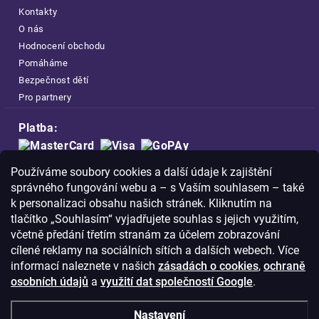
Kontakty
O nás
Hodnocení obchodu
Pomáháme
Bezpečnost dětí
Pro partnery
Platba:
Doprava:
Používáme soubory cookies a další údaje k zajištění
správného fungování webu a – s Vaším souhlasem – také
k personalizaci obsahu našich stránek. Kliknutím na
tlačítko „Souhlasím“ vyjadřujete souhlas s jejich využitím,
včetně předání třetím stranám za účelem zobrazování
Nakupujte na FOA bezpečně a bez obav.
cílené reklamy na sociálních sítích a dalších webech. Více
Díky HTTPS protokolu jsou Vaše citlivá
informací naleznete v našich
zásadách o cookies
,
ochraně
data v naprostém bezpečí.
osobních údajů
a
využití dat společností Google
.
© Copyright
2026
Westlogic s.r.o.,
Nastavení