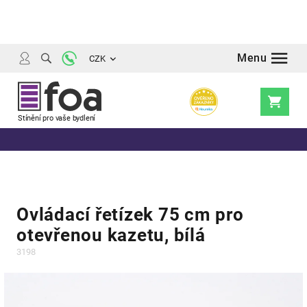
Přejít
na
obsah
CZK
Nákupní
košík
Ovládací řetízek 75 cm pro
otevřenou kazetu, bílá
3198