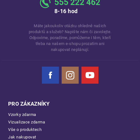
555 222 462
8-16 hod
Máte jakoukoliv otázku ohledně našich
produktů a služeb? Napište nám či zavolejte.
Odpovíme, poradíme, pomůžeme i těm, kteří
třeba na našem e-shopu prozatím ani
nakupovat neplánují.
Facebook
Instagram
YouTube
PRO ZÁKAZNÍKY
Vzorky zdarma
Vizualizace zdarma
Vše o produktech
Jak nakupovat