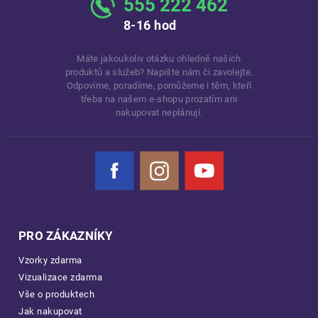
555 222 462
8-16 hod
Máte jakoukoliv otázku ohledně našich
produktů a služeb? Napište nám či zavolejte.
Odpovíme, poradíme, pomůžeme i těm, kteří
třeba na našem e-shopu prozatím ani
nakupovat neplánují.
Facebook
Instagram
YouTube
PRO ZÁKAZNÍKY
Vzorky zdarma
Vizualizace zdarma
Vše o produktech
Jak nakupovat