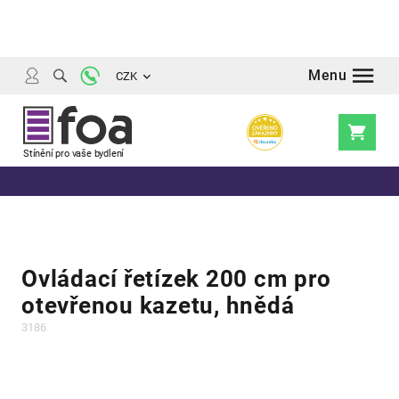
Přejít
na
obsah
CZK
Nákupní
košík
Ovládací řetízek 200 cm pro
otevřenou kazetu, hnědá
3186