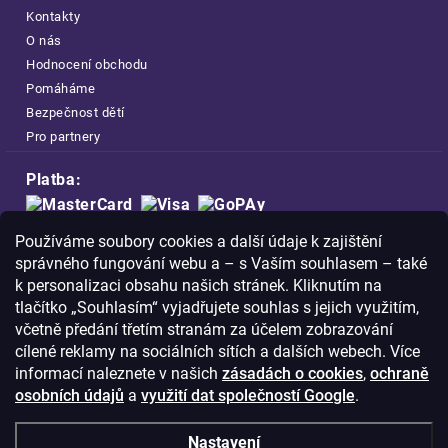
Kontakty
O nás
Hodnocení obchodu
Pomáháme
Bezpečnost dětí
Pro partnery
Platba:
Doprava:
Používáme soubory cookies a další údaje k zajištění
správného fungování webu a – s Vaším souhlasem – také
k personalizaci obsahu našich stránek. Kliknutím na
tlačítko „Souhlasím“ vyjadřujete souhlas s jejich využitím,
včetně předání třetím stranám za účelem zobrazování
Nakupujte na FOA bezpečně a bez obav.
cílené reklamy na sociálních sítích a dalších webech. Více
Díky HTTPS protokolu jsou Vaše citlivá
informací naleznete v našich
zásadách o cookies
,
ochraně
data v naprostém bezpečí.
osobních údajů
a
využití dat společností Google
.
© Copyright
2026
Westlogic s.r.o.,
Nastavení