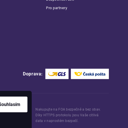
Pro partnery
Doprava:
Souhlasím
Nakupujte na FOA bezpečně a bez obav.
Díky HTTPS protokolu jsou Vaše citlivá
data v naprostém bezpečí.