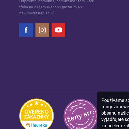
Odpovíme, poradíme, pomůžeme i těm, kteří
třeba na našem e-shopu prozatím ani
nakupovat neplánují.
Facebook
Instagram
YouTube
Používáme sou
fungování we
obsahu našich
vyjadřujete s
za účelem zob