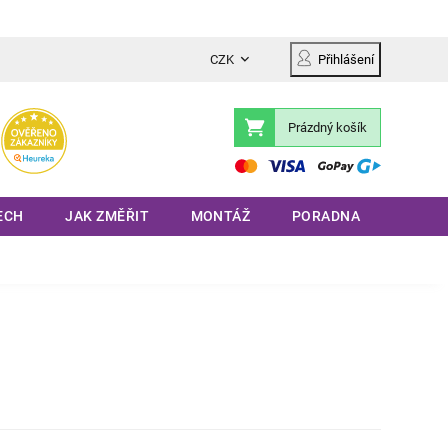
CZK
Přihlášení
Prázdný košík
Nákupní
košík
ECH
JAK ZMĚŘIT
MONTÁŽ
PORADNA