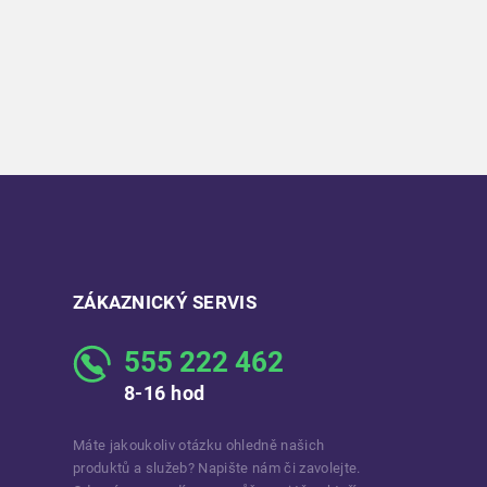
ZÁKAZNICKÝ SERVIS
555 222 462
8-16 hod
Máte jakoukoliv otázku ohledně našich
produktů a služeb? Napište nám či zavolejte.