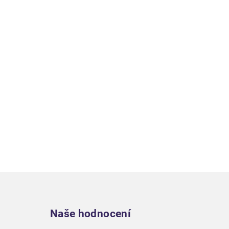
Zápatí
Naše hodnocení