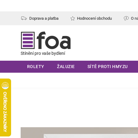
Přejít
na
obsah
Doprava a platba
Hodnocení obchodu
O n
ROLETY
ŽALUZIE
SÍTĚ PROTI HMYZU