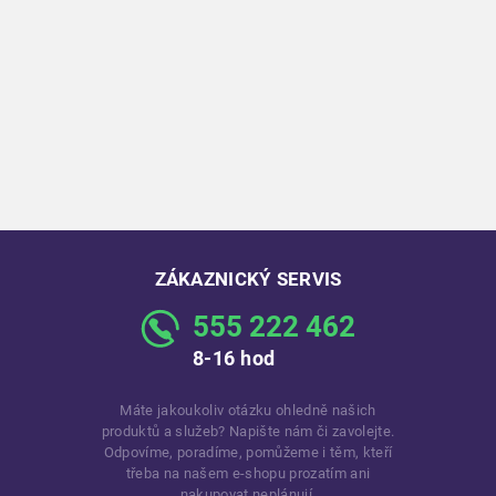
ZÁKAZNICKÝ SERVIS
555 222 462
8-16 hod
Máte jakoukoliv otázku ohledně našich
produktů a služeb? Napište nám či zavolejte.
Odpovíme, poradíme, pomůžeme i těm, kteří
třeba na našem e-shopu prozatím ani
nakupovat neplánují.