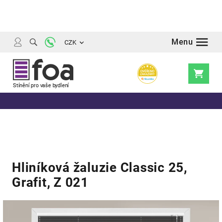
Přejít
na
obsah
CZK
Nákupní
košík
Hliníková žaluzie Classic 25,
Grafit, Z 021