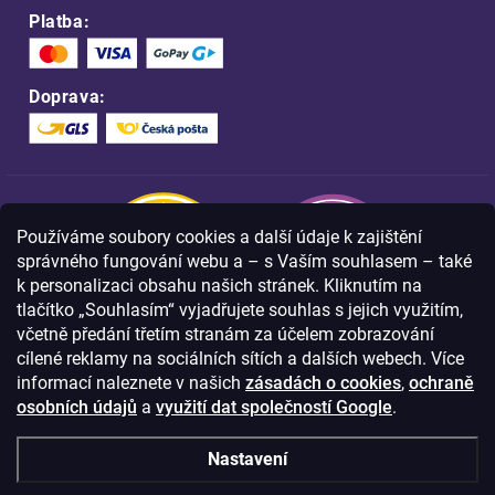
Platba:
Doprava:
Používáme soubory cookies a další údaje k zajištění
správného fungování webu a – s Vaším souhlasem – také
k personalizaci obsahu našich stránek. Kliknutím na
tlačítko „Souhlasím“ vyjadřujete souhlas s jejich využitím,
včetně předání třetím stranám za účelem zobrazování
Nakupujte na FOA bezpečně a bez obav.
cílené reklamy na sociálních sítích a dalších webech. Více
Díky HTTPS protokolu jsou Vaše citlivá
data v naprostém bezpečí.
informací naleznete v našich
zásadách o cookies
,
ochraně
osobních údajů
a
využití dat společností Google
.
© Copyright
2026
Westlogic s.r.o.,
Nastavení
Olomoucká 267/29, Opava, 746 01
IČO: 28637372