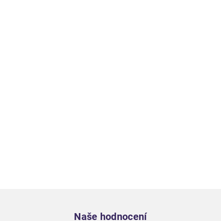
Zápatí
Naše hodnocení