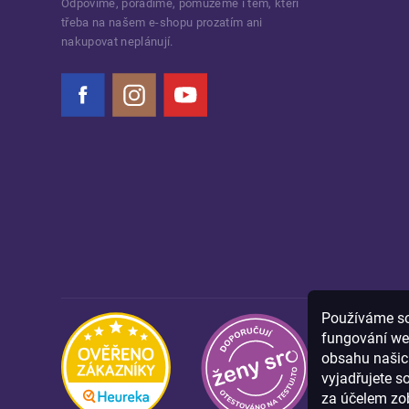
Odpovíme, poradíme, pomůžeme i těm, kteří
třeba na našem e-shopu prozatím ani
nakupovat neplánují.
Facebook
Instagram
YouTube
Používáme sou
fungování we
obsahu našich
vyjadřujete s
za účelem zob