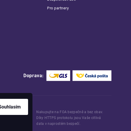
Pro partnery
Doprava:
Souhlasím
Nakupujte na FOA bezpečně a bez obav.
Díky HTTPS protokolu jsou Vaše citlivá
data v naprostém bezpečí.