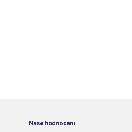
Zápatí
Naše hodnocení