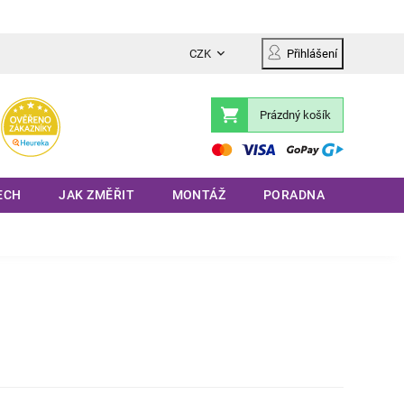
CZK
Přihlášení
Prázdný košík
Nákupní
košík
ECH
JAK ZMĚŘIT
MONTÁŽ
PORADNA