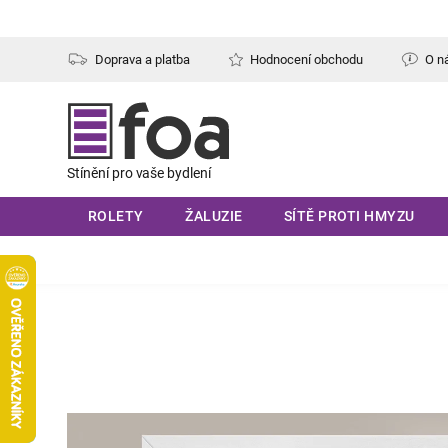
Přejít
na
obsah
Doprava a platba
Hodnocení obchodu
O n
ROLETY
ŽALUZIE
SÍTĚ PROTI HMYZU