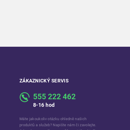
ZÁKAZNICKÝ SERVIS
555 222 462
8-16 hod
Máte jakoukoliv otázku ohledně našich
produktů a služeb? Napište nám či zavolejte.