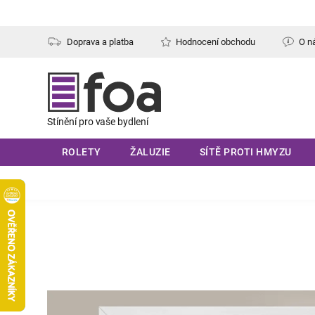
Přejít
na
obsah
Doprava a platba
Hodnocení obchodu
O n
ROLETY
ŽALUZIE
SÍTĚ PROTI HMYZU