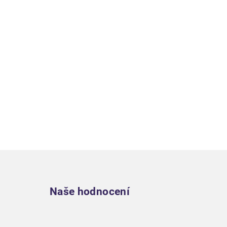
Zápatí
Naše hodnocení