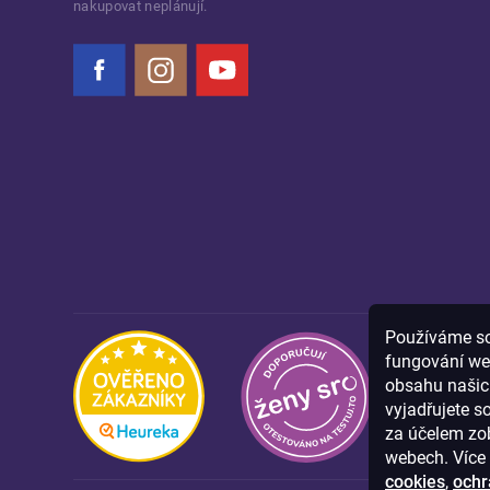
nakupovat neplánují.
Facebook
Instagram
YouTube
Používáme sou
fungování we
obsahu našich
vyjadřujete s
za účelem zob
webech. Více 
cookies
,
ochr