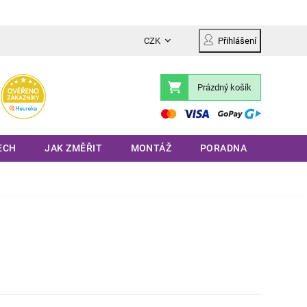
CZK
Přihlášení
Prázdný košík
Nákupní
košík
ECH
JAK ZMĚŘIT
MONTÁŽ
PORADNA