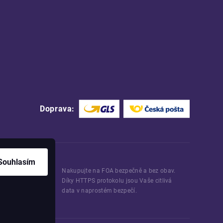
Doprava:
Souhlasím
Nakupujte na FOA bezpečně a bez obav.
Díky HTTPS protokolu jsou Vaše citlivá
data v naprostém bezpečí.