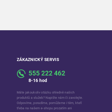
ZÁKAZNICKÝ SERVIS
555 222 462
8-16 hod
Máte jakoukoliv otázku ohledně našich
produktů a služeb? Napište nám či zavolejte.
Odpovíme, poradíme, pomůžeme i těm, kteří
třeba na našem e-shopu prozatím ani