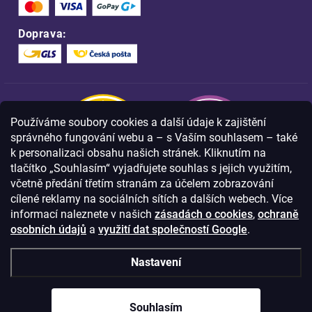
Doprava:
Používáme soubory cookies a další údaje k zajištění
správného fungování webu a – s Vaším souhlasem – také
k personalizaci obsahu našich stránek. Kliknutím na
tlačítko „Souhlasím“ vyjadřujete souhlas s jejich využitím,
včetně předání třetím stranám za účelem zobrazování
Nakupujte na FOA bezpečně a bez obav.
cílené reklamy na sociálních sítích a dalších webech. Více
Díky HTTPS protokolu jsou Vaše citlivá
data v naprostém bezpečí.
informací naleznete v našich
zásadách o cookies
,
ochraně
osobních údajů
a
využití dat společností Google
.
© Copyright
2026
Westlogic s.r.o.,
Nastavení
Olomoucká 267/29, Opava, 746 01
IČO: 28637372
Souhlasím