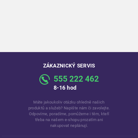
ZÁKAZNICKÝ SERVIS
555 222 462
8-16 hod
Máte jakoukoliv otázku ohledně našich
produktů a služeb? Napište nám či zavolejte.
Odpovíme, poradíme, pomůžeme i těm, kteří
třeba na našem e-shopu prozatím ani
nakupovat neplánují.