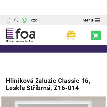
Přejít
na
obsah
CZK
Nákupní
košík
Hliníková žaluzie Classic 16,
Leskle Stříbrná, Z16-014