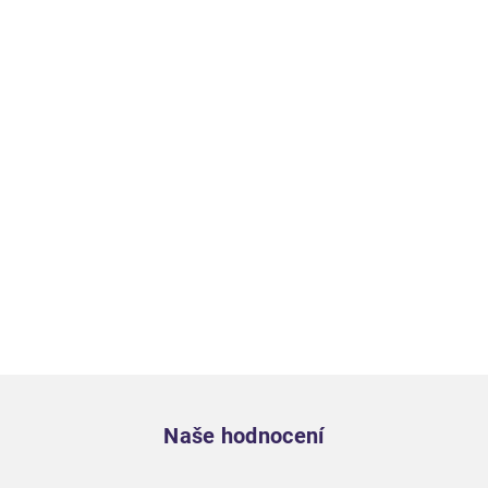
Zápatí
Naše hodnocení