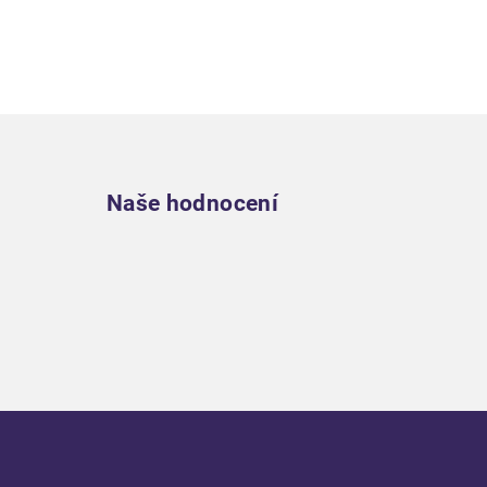
Zápatí
Naše hodnocení