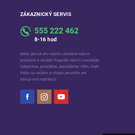
ZÁKAZNICKÝ SERVIS
555 222 462
8-16 hod
Máte jakoukoliv otázku ohledně našich
produktů a služeb? Napište nám či zavolejte.
Odpovíme, poradíme, pomůžeme i těm, kteří
třeba na našem e-shopu prozatím ani
nakupovat neplánují.
Facebook
Instagram
YouTube