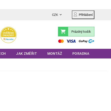
CZK
Přihlášení
Prázdný košík
Nákupní
košík
ECH
JAK ZMĚŘIT
MONTÁŽ
PORADNA