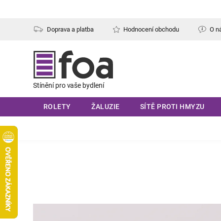
Přejít
na
obsah
Doprava a platba
Hodnocení obchodu
O n
ROLETY
ŽALUZIE
SÍTĚ PROTI HMYZU