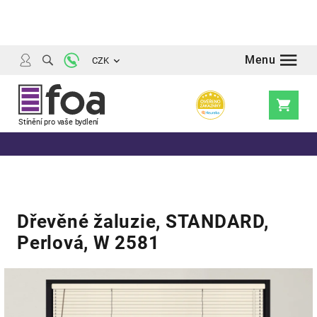
Přejít
na
obsah
CZK
Nákupní
košík
Dřevěné žaluzie, STANDARD,
Perlová, W 2581