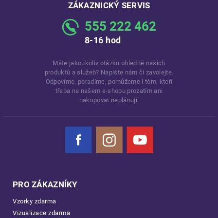
ZÁKAZNICKÝ SERVIS
555 222 462
8-16 hod
Máte jakoukoliv otázku ohledně našich
produktů a služeb? Napište nám či zavolejte.
Odpovíme, poradíme, pomůžeme i těm, kteří
třeba na našem e-shopu prozatím ani
nakupovat neplánují.
Facebook
Instagram
YouTube
PRO ZÁKAZNÍKY
Vzorky zdarma
Vizualizace zdarma