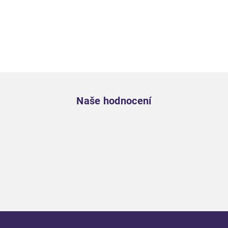
Zápatí
Naše hodnocení