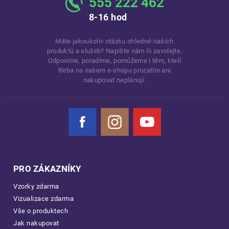
555 222 462
8-16 hod
Máte jakoukoliv otázku ohledně našich
produktů a služeb? Napište nám či zavolejte.
Odpovíme, poradíme, pomůžeme i těm, kteří
třeba na našem e-shopu prozatím ani
nakupovat neplánují.
Facebook
Instagram
YouTube
PRO ZÁKAZNÍKY
Vzorky zdarma
Vizualizace zdarma
Vše o produktech
Jak nakupovat