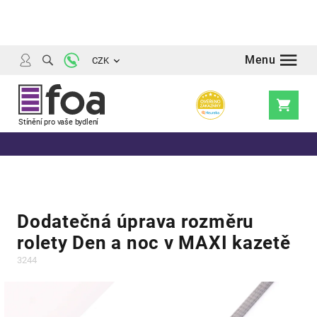
Přejít
na
obsah
CZK
Nákupní
košík
Dodatečná úprava rozměru
rolety Den a noc v MAXI kazetě
3244