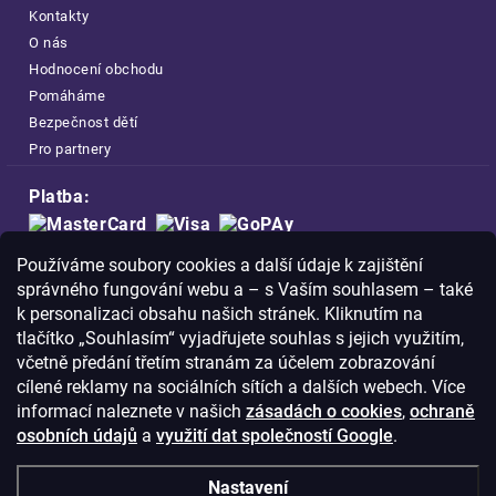
Kontakty
O nás
Hodnocení obchodu
Pomáháme
Bezpečnost dětí
Pro partnery
Platba:
Doprava:
Používáme soubory cookies a další údaje k zajištění
správného fungování webu a – s Vaším souhlasem – také
k personalizaci obsahu našich stránek. Kliknutím na
tlačítko „Souhlasím“ vyjadřujete souhlas s jejich využitím,
včetně předání třetím stranám za účelem zobrazování
Nakupujte na FOA bezpečně a bez obav.
cílené reklamy na sociálních sítích a dalších webech. Více
Díky HTTPS protokolu jsou Vaše citlivá
informací naleznete v našich
zásadách o cookies
,
ochraně
data v naprostém bezpečí.
osobních údajů
a
využití dat společností Google
.
© Copyright
2026
Westlogic s.r.o.,
Nastavení