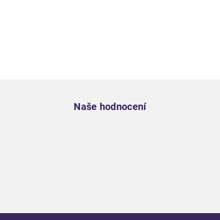
Zápatí
Naše hodnocení