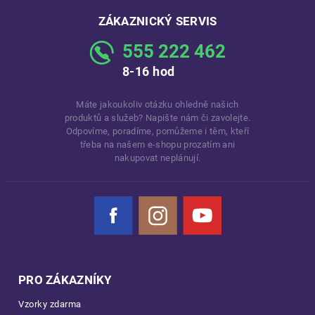
ZÁKAZNICKÝ SERVIS
555 222 462
8-16 hod
Máte jakoukoliv otázku ohledně našich
produktů a služeb? Napište nám či zavolejte.
Odpovíme, poradíme, pomůžeme i těm, kteří
třeba na našem e-shopu prozatím ani
nakupovat neplánují.
Facebook
Instagram
YouTube
PRO ZÁKAZNÍKY
Vzorky zdarma