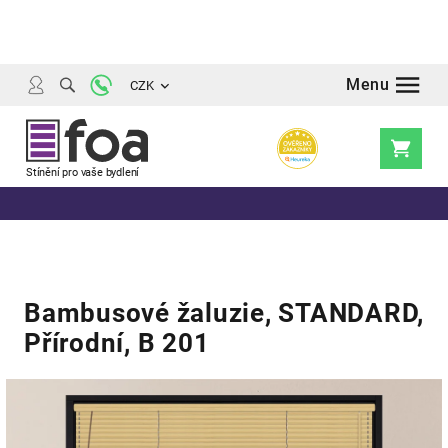
Přejít
na
obsah
CZK
Nákupní
košík
Bambusové žaluzie, STANDARD,
Přírodní, B 201